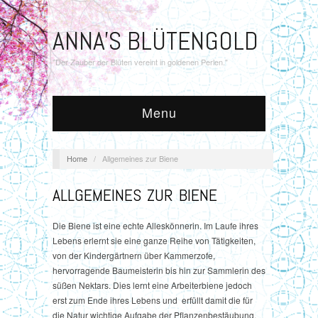
ANNA'S BLÜTENGOLD
"Der Zauber der Blüten vereint in goldenen Perlen."
Menu
Home
/
Allgemeines zur Biene
ALLGEMEINES ZUR BIENE
Die Biene ist eine echte Alleskönnerin. Im Laufe ihres
Lebens erlernt sie eine ganze Reihe von Tätigkeiten,
von der Kindergärtnern über Kammerzofe,
hervorragende Baumeisterin bis hin zur Sammlerin des
süßen Nektars. Dies lernt eine Arbeiterbiene jedoch
erst zum Ende ihres Lebens und erfüllt damit die für
die Natur wichtige Aufgabe der Pflanzenbestäubung.