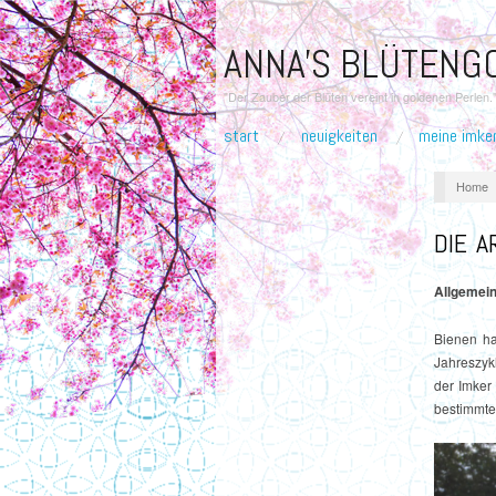
ANNA'S BLÜTENG
"Der Zauber der Blüten vereint in goldenen Perlen.
start
neuigkeiten
meine imker
Home
DIE A
Allgemei
Bienen ha
Jahreszyk
der Imker
bestimmte