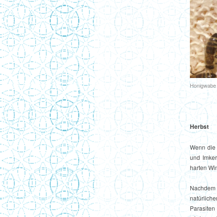
Honigwabe
Herbst
Wenn die 
und Imker
harten Wi
Nachdem d
natürlic
Parasiten