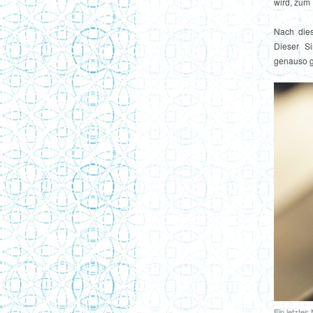
wird, zum 
Nach dies
Dieser S
genauso g
Ein letztes