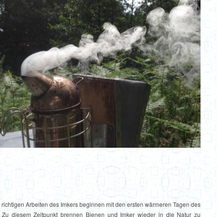
n richtigen Arbeiten des Imkers beginnen mit den ersten wärmeren Tagen des
. Zu diesem Zeitpunkt brennen Bienen und Imker wieder in die Natur zu