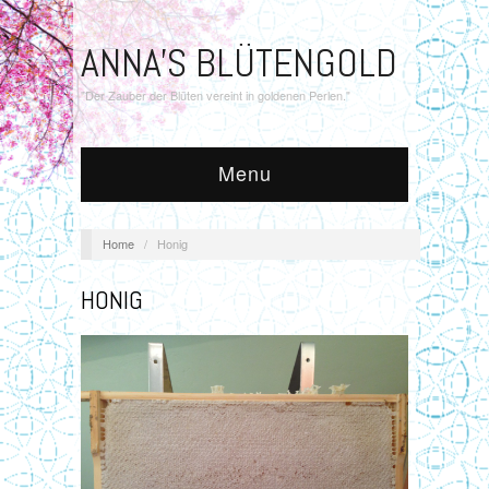
ANNA'S BLÜTENGOLD
"Der Zauber der Blüten vereint in goldenen Perlen."
Menu
Home
/
Honig
HONIG