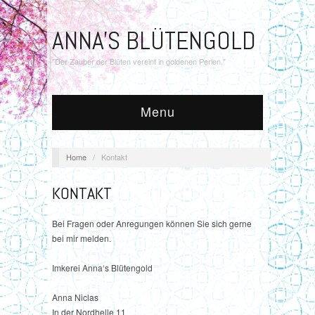
ANNA'S BLÜTENGOLD
"Der Zauber der Blüten vereint in goldenen Perlen."
Menu
Home
/
Kontakt
KONTAKT
Bei Fragen oder Anregungen können Sie sich gerne
bei mir melden.
Imkerei Anna‘s Blütengold
Anna Niclas
In der Nordhelle 11