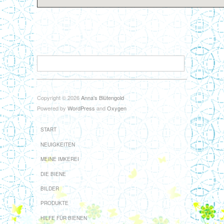
Olpe Kreuztal Siegen Imkerin Imkerei
Copyright © 2026
Anna's Blütengold
Powered by
WordPress
and
Oxygen
START
NEUIGKEITEN
MEINE IMKEREI
DIE BIENE
BILDER
PRODUKTE
HILFE FÜR BIENEN