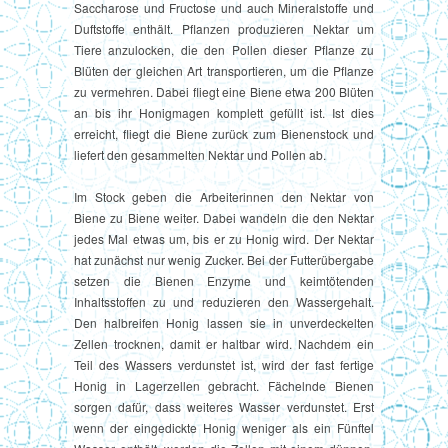
Saccharose und Fructose und auch Mineralstoffe und
Duftstoffe enthält. Pflanzen produzieren Nektar um
Tiere anzulocken, die den Pollen dieser Pflanze zu
Blüten der gleichen Art transportieren, um die Pflanze
zu vermehren. Dabei fliegt eine Biene etwa 200 Blüten
an bis ihr Honigmagen komplett gefüllt ist. Ist dies
erreicht, fliegt die Biene zurück zum Bienenstock und
liefert den gesammelten Nektar und Pollen ab.
Im Stock geben die Arbeiterinnen den Nektar von
Biene zu Biene weiter. Dabei wandeln die den Nektar
jedes Mal etwas um, bis er zu Honig wird. Der Nektar
hat zunächst nur wenig Zucker. Bei der Futterübergabe
setzen die Bienen Enzyme und keimtötenden
Inhaltsstoffen zu und reduzieren den Wassergehalt.
Den halbreifen Honig lassen sie in unverdeckelten
Zellen trocknen, damit er haltbar wird. Nachdem ein
Teil des Wassers verdunstet ist, wird der fast fertige
Honig in Lagerzellen gebracht. Fächelnde Bienen
sorgen dafür, dass weiteres Wasser verdunstet. Erst
wenn der eingedickte Honig weniger als ein Fünftel