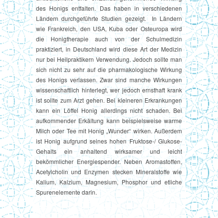
des Honigs entfalten. Das haben in verschiedenen
Ländern durchgeführte Studien gezeigt. In Ländern
wie Frankreich, den USA, Kuba oder Osteuropa wird
die Honigtherapie auch von der Schulmedizin
praktiziert, in Deutschland wird diese Art der Medizin
nur bei Heilpraktikern Verwendung. Jedoch sollte man
sich nicht zu sehr auf die pharmakologische Wirkung
des Honigs verlassen. Zwar sind manche Wirkungen
wissenschaftlich hinterlegt, wer jedoch ernsthaft krank
ist sollte zum Arzt gehen. Bei kleineren Erkrankungen
kann ein Löffel Honig allerdings nicht schaden. Bei
aufkommender Erkältung kann beispielsweise warme
Milch oder Tee mit Honig „Wunder“ wirken. Außerdem
ist Honig aufgrund seines hohen Fruktose-/ Glukose-
Gehalts ein anhaltend wirksamer und leicht
bekömmlicher Energiespender. Neben Aromastoffen,
Acetylcholin und Enzymen stecken Mineralstoffe wie
Kalium, Kalzium, Magnesium, Phosphor und etliche
Spurenelemente darin.